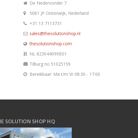
De Nedervonder 7
5061 JP Oisterwijk, Nederland
+31 13 7113731
sales@thesolutionshop.nl
thesolutionshop.com
NL 823044099B01
Tilburg no 51025159
Bereikbaar: Ma t/m Vr 08:30 - 17:00
HE SOLUTION SHOP HQ