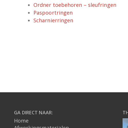
Ordner toebehoren – sleufringen
Paspoortringen
Scharnierringen
GA DIRECT NAAR:
T
Home
Afwerkingsmaterialen