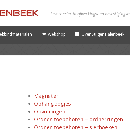
Leverancier in afwerkings- en bevestigings
ekbindmaterialen
Webshop
Over Stijger Halenbeek
Magneten
Ophangoogjes
Opvulringen
Ordner toebehoren – ordnerringen
Ordner toebehoren – sierhoeken