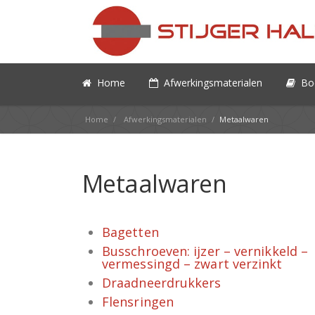
Home
Afwerkingsmaterialen
Bo
Home
/
Afwerkingsmaterialen
/
Metaalwaren
Metaalwaren
Bagetten
Busschroeven: ijzer – vernikkeld –
vermessingd – zwart verzinkt
Draadneerdrukkers
Flensringen