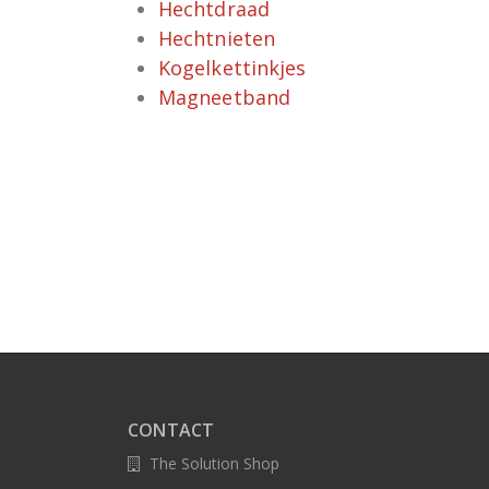
Hechtdraad
Hechtnieten
Kogelkettinkjes
Magneetband
CONTACT
The Solution Shop