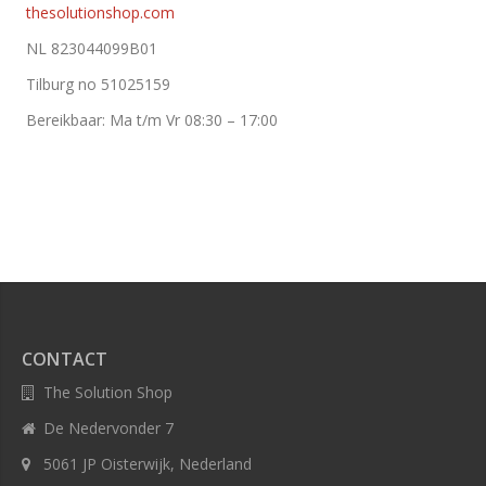
thesolutionshop.com
NL 823044099B01
Tilburg no 51025159
Bereikbaar: Ma t/m Vr 08:30 – 17:00
CONTACT
The Solution Shop
De Nedervonder 7
5061 JP Oisterwijk, Nederland