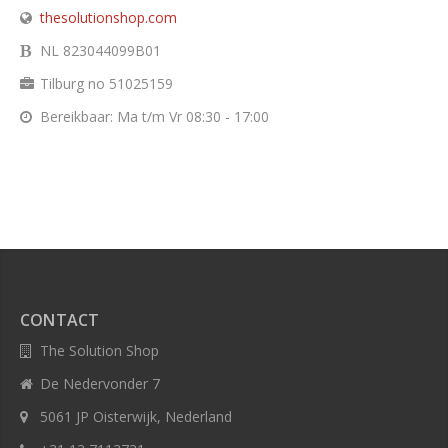
thesolutionshop.com
NL 823044099B01
Tilburg no 51025159
Bereikbaar: Ma t/m Vr 08:30 - 17:00
CONTACT
The Solution Shop
De Nedervonder 7
5061 JP Oisterwijk, Nederland