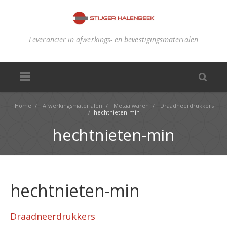
Leverancier in afwerkings- en bevestigingsmaterialen
Home
/
Afwerkingsmaterialen
/
Metaalwaren
/
Draadneerdrukkers
/
hechtnieten-min
hechtnieten-min
hechtnieten-min
Draadneerdrukkers