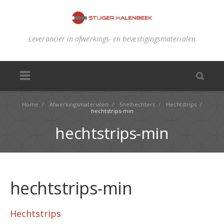
Leverancier in afwerkings- en bevestigingsmaterialen
Home
/
Afwerkingsmaterialen
/
Snelhechters
/
Hechtstrips
/
hechtstrips-min
hechtstrips-min
hechtstrips-min
Hechtstrips