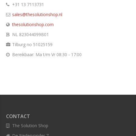
+31 13 7113731
sales@thesolutionshop.nl
thesolutionshop.com
NL 823044099B01
Tilburg no 51025159
Bereikbaar: Ma t/m Vr 08:30 - 17:00
CONTACT
The Solution Shop
De Nedervonder 7