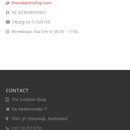
thesolutionshop.com
NL 823044099B01
Tilburg no 51025159
Bereikbaar: Ma t/m Vr 08:30 - 17:00
CONTACT
The Solution Shop
De Nedervonder 7
5061 JP Oisterwijk, Nederland
+31 13 7113731