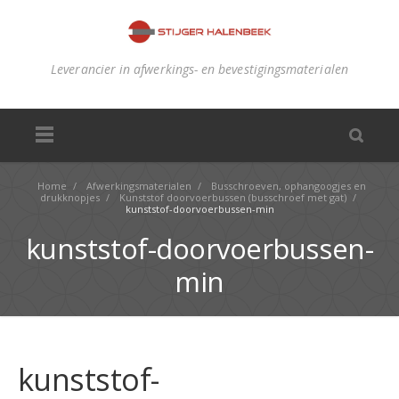
Leverancier in afwerkings- en bevestigingsmaterialen
Home
/
Afwerkingsmaterialen
/
Busschroeven, ophangoogjes en
drukknopjes
/
Kunststof doorvoerbussen (busschroef met gat)
/
kunststof-doorvoerbussen-min
kunststof-doorvoerbussen-
min
kunststof-