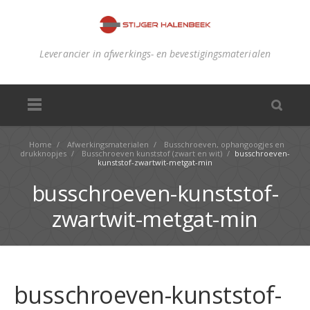
Leverancier in afwerkings- en bevestigingsmaterialen
Home
/
Afwerkingsmaterialen
/
Busschroeven, ophangoogjes en
drukknopjes
/
Busschroeven kunststof (zwart en wit)
/
busschroeven-
kunststof-zwartwit-metgat-min
busschroeven-kunststof-
zwartwit-metgat-min
busschroeven-kunststof-