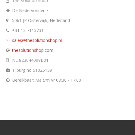
The Solution Shop
De Nedervonder 7
5061 JP Oisterwijk, Nederland
+31 13 7113731
sales@thesolutionshop.nl
thesolutionshop.com
NL 823044099B01
Tilburg no 51025159
Bereikbaar: Ma t/m Vr 08:30 - 17:00