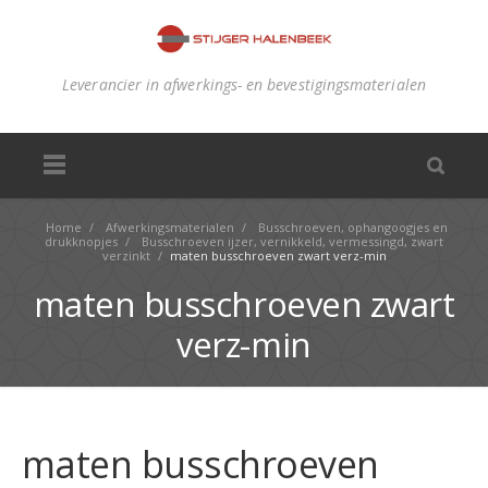
Leverancier in afwerkings- en bevestigingsmaterialen
Home
/
Afwerkingsmaterialen
/
Busschroeven, ophangoogjes en
drukknopjes
/
Busschroeven ijzer, vernikkeld, vermessingd, zwart
verzinkt
/
maten busschroeven zwart verz-min
maten busschroeven zwart
verz-min
maten busschroeven