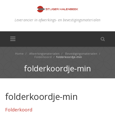
Leverancier in afwerkings- en bevestigingsmaterialen
Home
/
Afwerkingsmaterialen
/
Bevestigingsmaterialen
/
Folderkoord
/
folderkoordje-min
folderkoordje-min
folderkoordje-min
Folderkoord