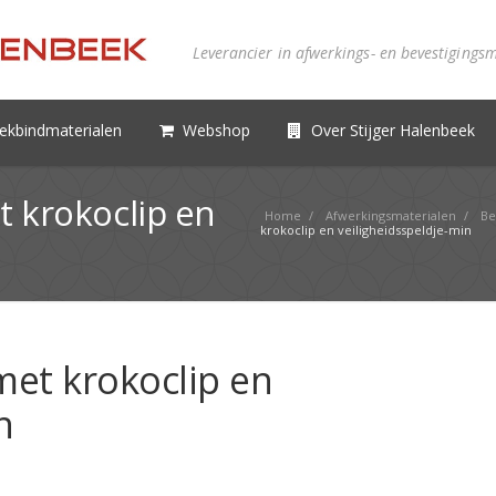
Leverancier in afwerkings- en bevestigings
ekbindmaterialen
Webshop
Over Stijger Halenbeek
 krokoclip en
Home
/
Afwerkingsmaterialen
/
Be
krokoclip en veiligheidsspeldje-min
et krokoclip en
n