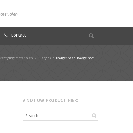
materialen
Contact
vestigingsmaterialen
/
Badges
/
Badges tabel badge met
VINDT UW PRODUCT HIER: