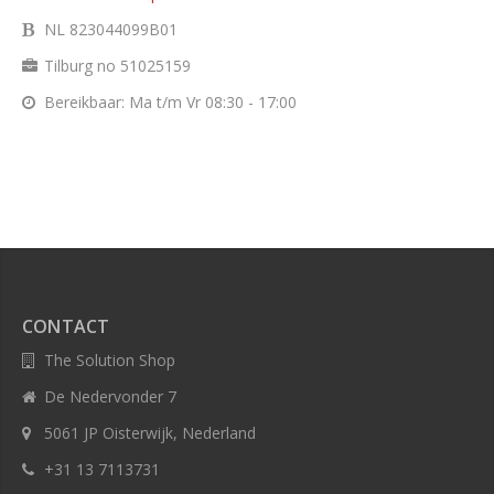
NL 823044099B01
Tilburg no 51025159
Bereikbaar: Ma t/m Vr 08:30 - 17:00
CONTACT
The Solution Shop
De Nedervonder 7
5061 JP Oisterwijk, Nederland
+31 13 7113731