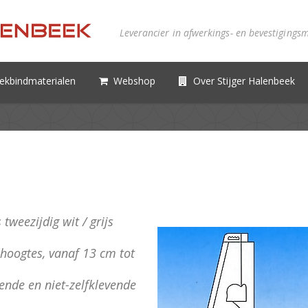
Leverancier in afwerkings- en bevestigings
ekbindmaterialen
Webshop
Over Stijger Halenbeek
weezijdig wit / grijs
 hoogtes, vanaf 13 cm tot
vende en niet-zelfklevende