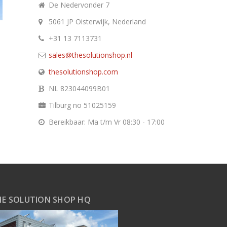
De Nedervonder 7
5061 JP Oisterwijk, Nederland
+31 13 7113731
sales@thesolutionshop.nl
thesolutionshop.com
NL 823044099B01
Tilburg no 51025159
Bereikbaar: Ma t/m Vr 08:30 - 17:00
HE SOLUTION SHOP HQ